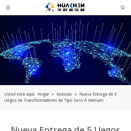
Usted está aquí:
Hogar
»
Noticias
»
Nueva Entrega de 5
Uegos de Transformadores de Tipo Seco A Vietnam
Nueva Entrega de 5 Uegos